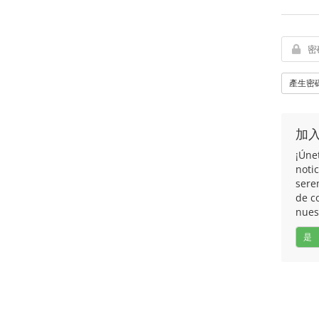
產生密
加
¡Úne
noti
sere
de c
nues
是