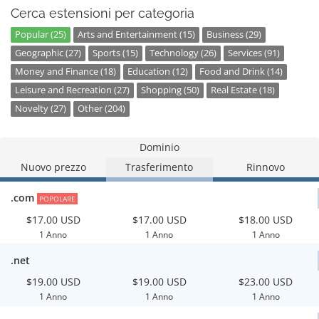
Cerca estensioni per categoria
Popular (25)
Arts and Entertainment (15)
Business (29)
Geographic (27)
Sports (15)
Technology (26)
Services (91)
Money and Finance (18)
Education (12)
Food and Drink (14)
Leisure and Recreation (27)
Shopping (50)
Real Estate (18)
Novelty (27)
Other (204)
Dominio
Nuovo prezzo
Trasferimento
Rinnovo
.com
POPOLARE
$17.00 USD
$17.00 USD
$18.00 USD
1 Anno
1 Anno
1 Anno
.net
$19.00 USD
$19.00 USD
$23.00 USD
1 Anno
1 Anno
1 Anno