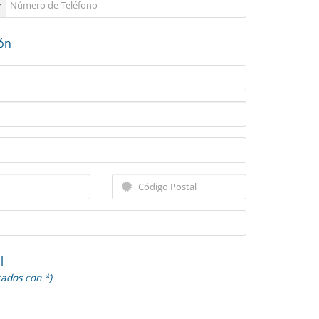
ión
l
cados con *)