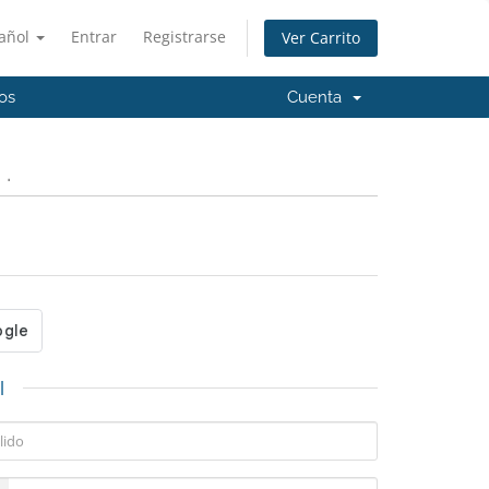
añol
Entrar
Registrarse
Ver Carrito
os
Cuenta
.
l