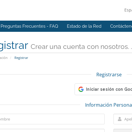
Esp
Preguntas Frecuentes - FAQ
Estado de la Red
Contácten
istrar
Crear una cuenta con nosotros. . 
ación
Registrar
Registrarse
Información Persona