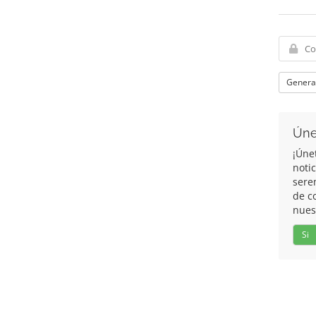
Genera
Úne
¡Úne
noti
sere
de c
nues
Si