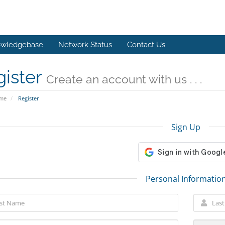
wledgebase
Network Status
Contact Us
gister
Create an account with us . . .
ome
Register
Sign Up
Personal Informatio