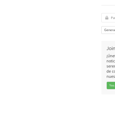
Genera
Join
¡Úne
noti
sere
de c
nues
Yes