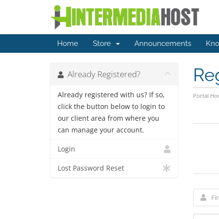
Home
Store
Announcements
Kno
Re
Already Registered?
Already registered with us? If so,
Portal H
click the button below to login to
our client area from where you
can manage your account.
Login
Lost Password Reset