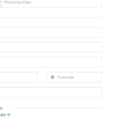
n
ith *)