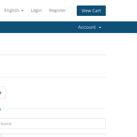
English
Login
Register
View Cart
Account
n