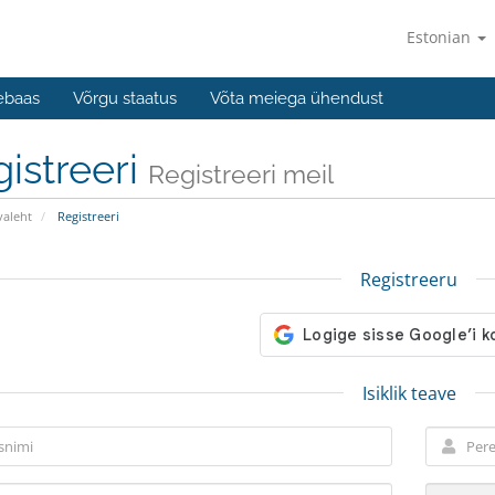
Estonian
ebaas
Võrgu staatus
Võta meiega ühendust
istreeri
Registreeri meil
valeht
Registreeri
Registreeru
Isiklik teave