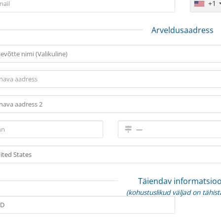
+1
Arveldusaadress
Täiendav informatsio
(kohustuslikud väljad on tähist