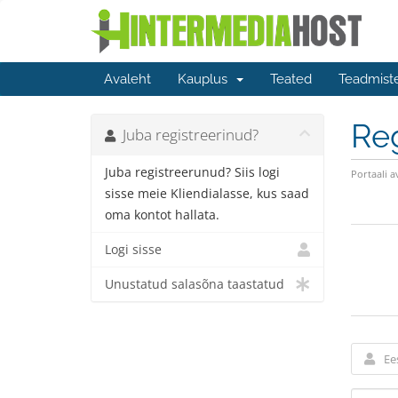
Avaleht
Kauplus
Teated
Teadmist
Reg
Juba registreerinud?
Juba registreerunud? Siis logi
Portaali a
sisse meie Kliendialasse, kus saad
oma kontot hallata.
Logi sisse
Unustatud salasõna taastatud