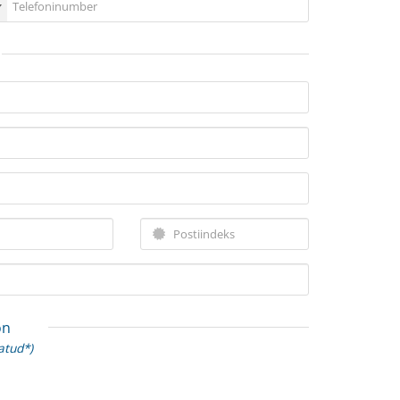
on
atud*)