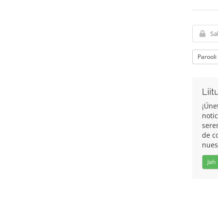
Parooli
Liit
¡Úne
noti
sere
de c
nues
Jah