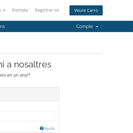
à
Entrada
Registrar-se
Veure Carro
'ns
Compte
i a nosaltres
mini en un any!*
Ajuda