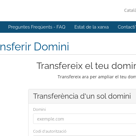
Catal
Preguntes Freqüents - FAQ
Estat de la xarxa
Contacti
nsferir Domini
Transfereix el teu domin
Transfereix ara per ampliar el teu do
Transferència d'un sol domini
Domini
Codi d'autorització