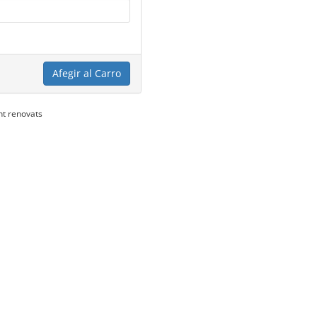
Afegir al Carro
nt renovats