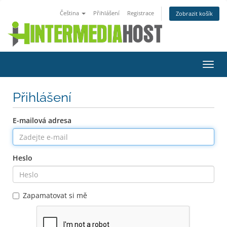
Čeština
Přihlášení
Registrace
Zobrazit košík
Přep
navig
Přihlášení
E-mailová adresa
Heslo
Zapamatovat si mě