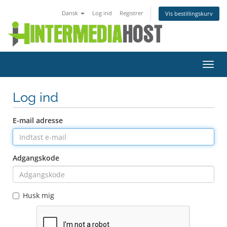
Dansk
Log ind
Registrer
Vis bestillingskurv
Skift
navig
Log ind
E-mail adresse
Adgangskode
Husk mig