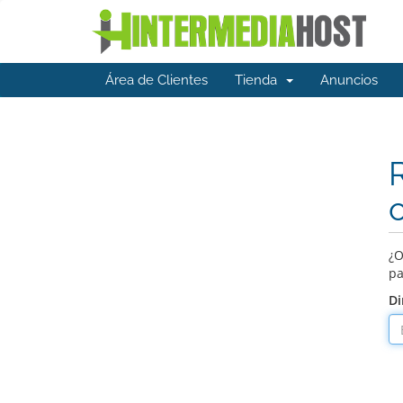
Área de Clientes
Tienda
Anuncios
¿O
pa
Di