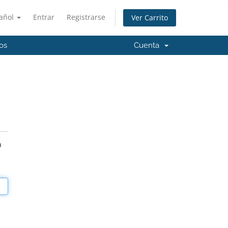
añol
Entrar
Registrarse
Ver Carrito
os
Cuenta
a