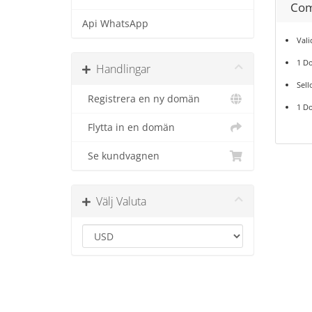
Com
Api WhatsApp
Val
1 D
Handlingar
Sell
Registrera en ny domän
1 Do
Flytta in en domän
Se kundvagnen
Välj Valuta