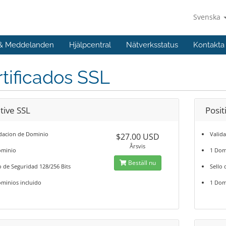
Svenska
 & Meddelanden
Hjälpcentral
Nätverksstatus
Kontakta
tificados SSL
tive SSL
Posit
idacion de Dominio
Valid
$27.00 USD
Årsvis
ominio
1 Dom
Beställ nu
o de Seguridad 128/256 Bits
Sello 
minios incluido
1 Dom