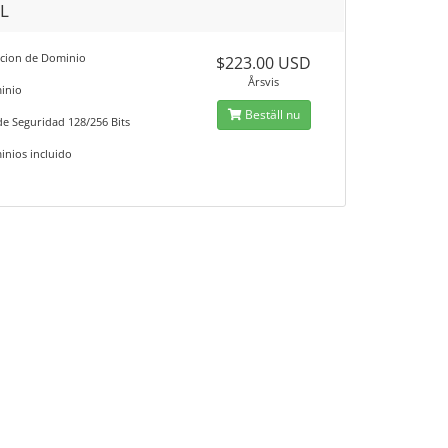
SL
acion de Dominio
$223.00 USD
Årsvis
inio
Beställ nu
de Seguridad 128/256 Bits
inios incluido