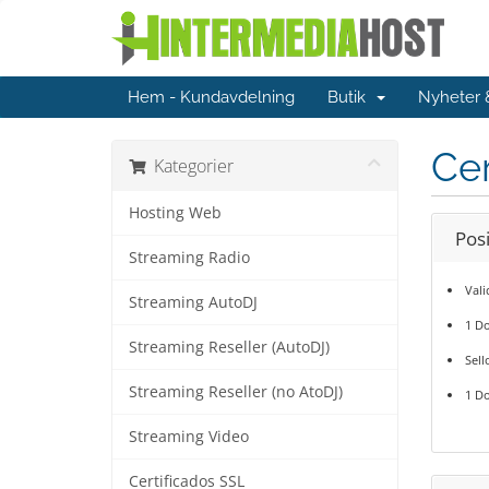
Hem - Kundavdelning
Butik
Nyheter
Cer
Kategorier
Hosting Web
Posi
Streaming Radio
Val
Streaming AutoDJ
1 D
Streaming Reseller (AutoDJ)
Sell
Streaming Reseller (no AtoDJ)
1 Do
Streaming Video
Certificados SSL