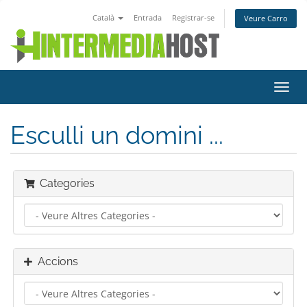
Català
Entrada
Registrar-se
Veure Carro
Canv
la
nave
Esculli un domini ...
Categories
Accions