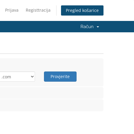
Prijava
Registtracija
Pregled košarice
Račun
Provjerite