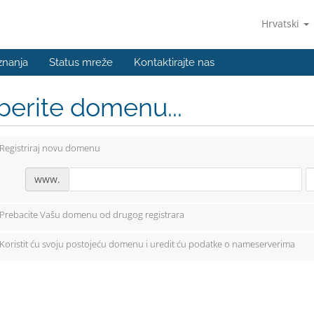
Hrvatski
znanja
Status mreže
Kontaktirajte nas
berite domenu...
Registriraj novu domenu
www.
Prebacite Vašu domenu od drugog registrara
Koristit ću svoju postojeću domenu i uredit ću podatke o nameserverima