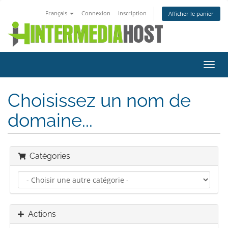
Français
Connexion
Inscription
Afficher le panier
Bascu
la
navig
Choisissez un nom de
domaine...
Catégories
Actions