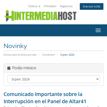
Čeština
Přihlášení
Registrace
Zobrazit košík
Přep
navig
Novinky
Domovská stránka portálu
Oznámení
Srpen 2026
Podle měsíce
Comunicado Importante sobre la
Interrupción en el Panel de Altar41