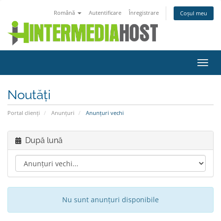
Română
Autentificare
Înregistrare
Coșul meu
Navi
Toggl
Noutăți
Portal clienți
Anunțuri
Anunțuri vechi
După lună
Nu sunt anunțuri disponibile