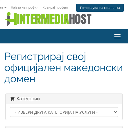
an
Најава на профил
Креирај профил
Потрошувачка кошничка
Вклу
ја
нави
Регистрирај свој
официјален македонски
домен
Категории