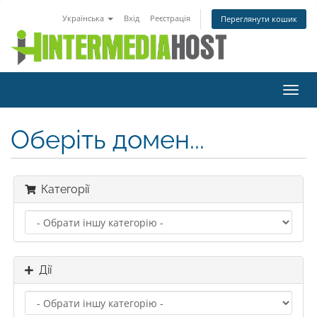
Українська
Вхід
Реєстрація
Переглянути кошик
Пере
наві
Оберіть домен...
Категорії
Дії