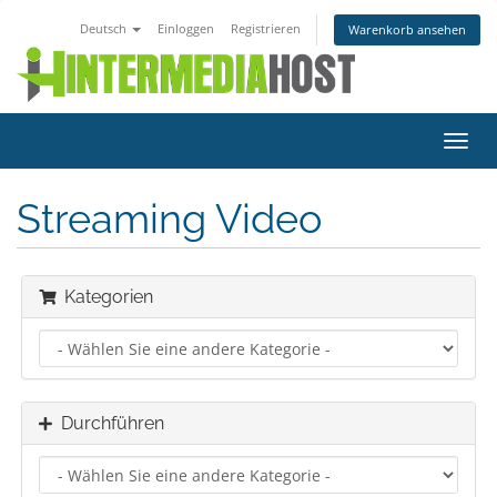
Deutsch
Einloggen
Registrieren
Warenkorb ansehen
Navig
ein-/
Streaming Video
Kategorien
Durchführen