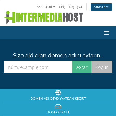
Azerbaijani
Giriş
Qeydiyyat
Səbətə bax
Naviq
keçid
Sizə aid olan domen adını axtarın...
DOMEN ADI QEYDIYYATDAN KEÇIRT
HOST ƏLDƏ ET