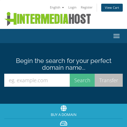
English
Login
Register
View Cart
Toggl
navig
Begin the search for your perfect
domain name...
BUY A DOMAIN