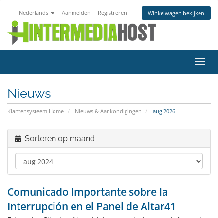
Nederlands
Aanmelden
Registreren
Winkelwagen bekijken
Navig
in-/u
Nieuws
Klantensysteem Home
Nieuws & Aankondigingen
aug 2026
Sorteren op maand
Comunicado Importante sobre la
Interrupción en el Panel de Altar41