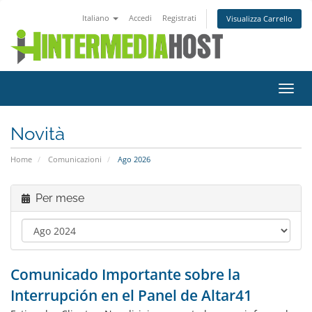
Italiano
Accedi
Registrati
Visualizza Carrello
Attiv
Navi
Novità
Home
Comunicazioni
Ago 2026
Per mese
Comunicado Importante sobre la
Interrupción en el Panel de Altar41