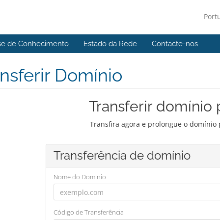
Port
se de Conhecimento
Estado da Rede
Contacte-nos
nsferir Domínio
Transferir domínio 
Transfira agora e prolongue o domínio 
Transferência de domínio
Nome do Dominio
Código de Transferência