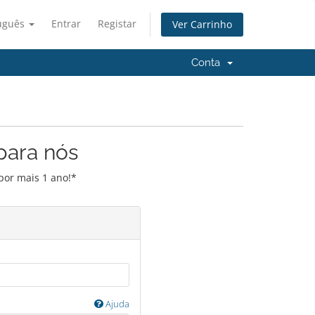
uguês
Entrar
Registar
Ver Carrinho
Conta
para nós
por mais 1 ano!*
Ajuda