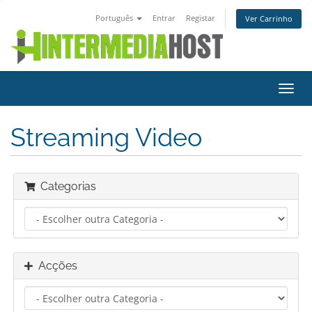
Português
Entrar
Registar
Ver Carrinho
Alter
nave
Streaming Video
Categorias
Acções