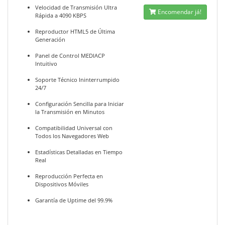
Velocidad de Transmisión Ultra
Encomendar já!
Rápida a 4090 KBPS
Reproductor HTML5 de Última
Generación
Panel de Control MEDIACP
Intuitivo
Soporte Técnico Ininterrumpido
24/7
Configuración Sencilla para Iniciar
la Transmisión en Minutos
Compatibilidad Universal con
Todos los Navegadores Web
Estadísticas Detalladas en Tiempo
Real
Reproducción Perfecta en
Dispositivos Móviles
Garantía de Uptime del 99.9%