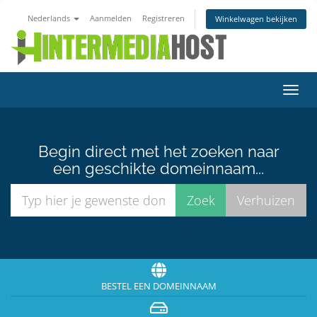
Nederlands
Aanmelden
Registreren
Winkelwagen bekijken
Navig
in-/u
Begin direct met het zoeken naar
een geschikte domeinnaam...
BESTEL EEN DOMEINNAAM