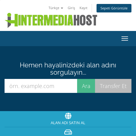
Türkçe
Giriş
Kayıt
Sepeti Görüntüle
Gezi
değiş
Hemen hayalinizdeki alan adını
sorgulayın...
ALAN ADI SATIN AL