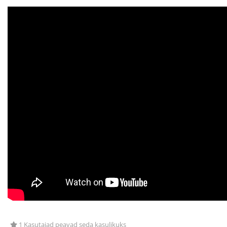
1 Kasutajad peavad seda kasulikuks