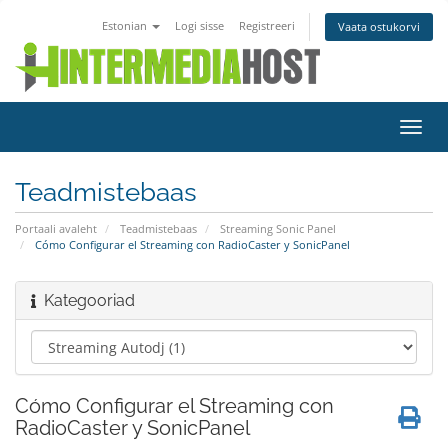
Estonian
Logi sisse
Registreeri
Vaata ostukorvi
Lülit
navig
Teadmistebaas
Portaali avaleht
Teadmistebaas
Streaming Sonic Panel
Cómo Configurar el Streaming con RadioCaster y SonicPanel
Kategooriad
Cómo Configurar el Streaming con
RadioCaster y SonicPanel