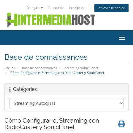
Français
Connexion
Inscription
Afficher le panier
Bascu
la
navig
Base de connaissances
Accueil
Base de connaissances
Streaming Sonic Panel
Cómo Configurar el Streaming con RadioCaster y SonicPanel
Catégories
Cómo Configurar el Streaming con
RadioCaster y SonicPanel