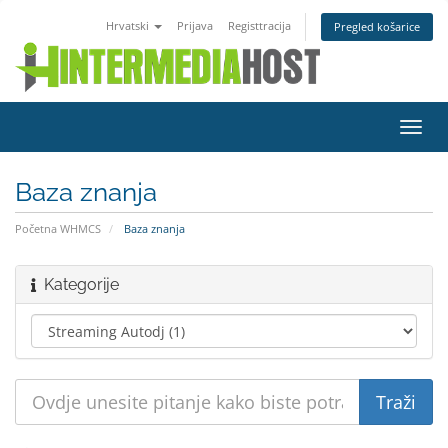
Hrvatski
Prijava
Registtracija
Pregled košarice
Preba
navig
Baza znanja
Početna WHMCS
Baza znanja
Kategorije