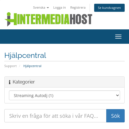
Svenska
Logga in
Registrera
Se kundvagnen
Växla
navig
Hjälpcentral
Support
Hjälpcentral
Kategorier