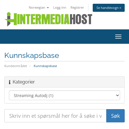
Norwegian
Logg inn
Registrer
Se handlevogn »
Bytt
navig
Kunnskapsbase
Kundeområdet
Kunnskapsbase
Kategorier