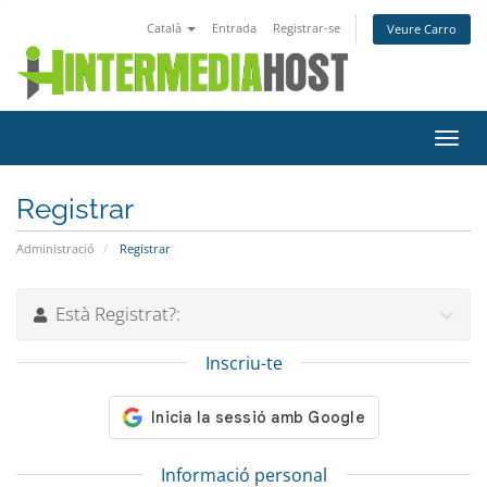
Català
Entrada
Registrar-se
Veure Carro
Canv
la
nave
Registrar
Administració
Registrar
Està Registrat?:
Inscriu-te
Informació personal