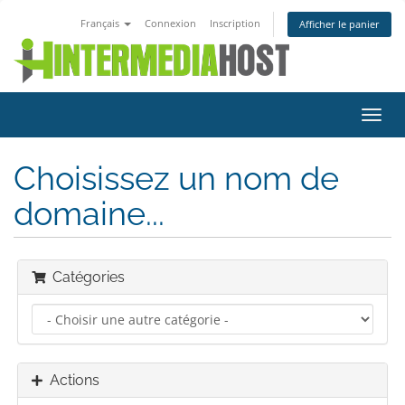
Français
Connexion
Inscription
Afficher le panier
Bascu
la
navig
Choisissez un nom de
domaine...
Catégories
Actions