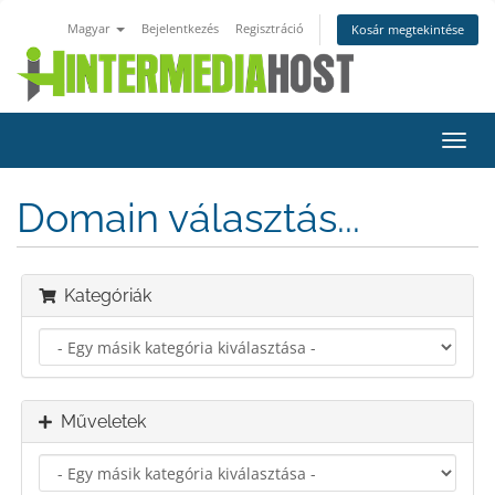
Magyar
Bejelentkezés
Regisztráció
Kosár megtekintése
Váltá
a
navig
Domain választás...
Kategóriák
Műveletek