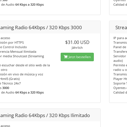
d de Audio
64 Kbps a 320 Kbps
Calidad 
eaming Radio 64Kbps / 320 Kbps 3000
Stre
 acceso
IP para a
$31.00 USD
isión por HTTPS
Transmis
e Control Incluido
Panel de
Jährlich
rencia Mensual Ilimitada
Transfer
or media Shoutcast (Streaming
Servidor
Jetzt bestellen
audio)
 escuchar desde el sitio web de la
Permite e
 otro
radio u 
sión en vivo de música y voz
Transmis
Html5 (Gratis)
Player Ht
e Técnico 24x7
Soporte 
es
3000
Oyentes
d de Audio
64 Kbps a 320 Kbps
Calidad 
eaming Radio 64Kbps / 320 Kbps Ilimitado
 acceso