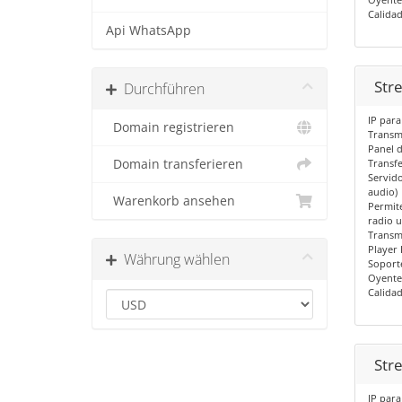
Calida
Api WhatsApp
Str
Durchführen
IP para
Domain registrieren
Transm
Panel d
Domain transferieren
Transfe
Servid
audio)
Warenkorb ansehen
Permite
radio u
Transmi
Player 
Währung wählen
Soport
Oyent
Calida
Str
IP para