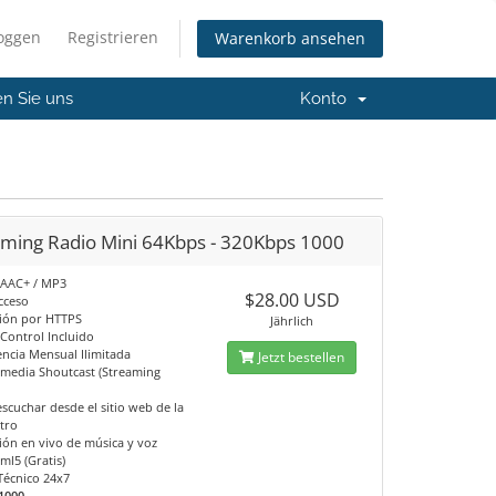
loggen
Registrieren
Warenkorb ansehen
en Sie uns
Konto
aming Radio Mini 64Kbps - 320Kbps 1000
 AAC+ / MP3
$28.00 USD
cceso
ión por HTTPS
Jährlich
 Control Incluido
encia Mensual Ilimitada
Jetzt bestellen
 media Shoutcast (Streaming
scuchar desde el sitio web de la
otro
ión en vivo de música y voz
ml5 (Gratis)
Técnico 24x7
1000