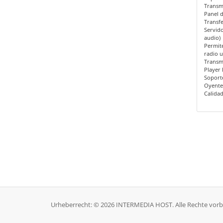
Transm
Panel d
Transfe
Servid
audio)
Permite
radio u
Transmi
Player 
Soport
Oyent
Calida
Urheberrecht: © 2026 INTERMEDIA HOST. Alle Rechte vorb