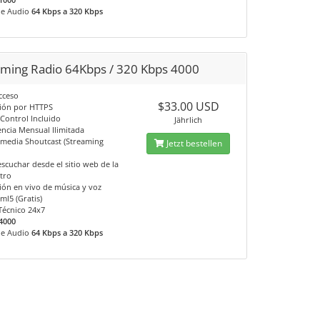
de Audio
64 Kbps a 320 Kbps
aming Radio 64Kbps / 320 Kbps 4000
cceso
$33.00 USD
ión por HTTPS
 Control Incluido
Jährlich
encia Mensual Ilimitada
 media Shoutcast (Streaming
Jetzt bestellen
scuchar desde el sitio web de la
otro
ión en vivo de música y voz
ml5 (Gratis)
Técnico 24x7
4000
de Audio
64 Kbps a 320 Kbps