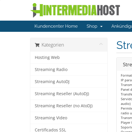
Kundencenter Home
Shop
Ankündig
St
Kategorien
Hosting Web
Str
Streaming Radio
Format
IP para
Streaming AutoDJ
Transm
Panel d
Streaming Reseller (AutoDJ)
Transfe
Servid
audio)
Streaming Reseller (no AtoDJ)
Permite
radio u
Streaming Video
Transmi
Player 
Soport
Certificados SSL
Oyent