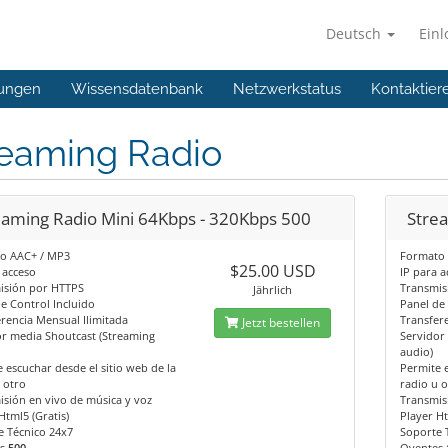
Deutsch
Ein
ungen
Wissensdatenbank
Netzwerkstatus
Kontaktier
reaming Radio
eaming Radio Mini 64Kbps - 320Kbps 500
Stre
o AAC+ / MP3
Formato
$25.00 USD
 acceso
IP para a
isión por HTTPS
Transmis
Jährlich
e Control Incluido
Panel de
rencia Mensual Ilimitada
Transfer
Jetzt bestellen
or media Shoutcast (Streaming
Servidor
audio)
 escuchar desde el sitio web de la
Permite e
 otro
radio u 
sión en vivo de música y voz
Transmis
Html5 (Gratis)
Player Ht
e Técnico 24x7
Soporte 
es
500
Oyentes