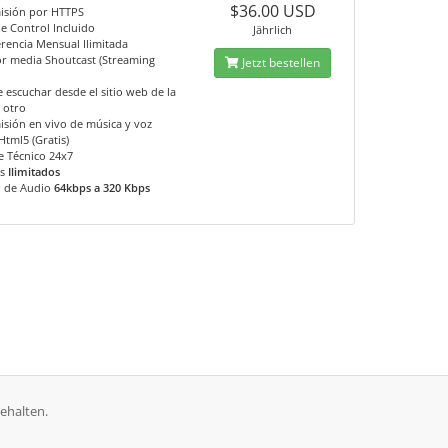
$36.00 USD
isión por HTTPS
e Control Incluido
Jährlich
rencia Mensual Ilimitada
or media Shoutcast (Streaming
Jetzt bestellen
 escuchar desde el sitio web de la
 otro
sión en vivo de música y voz
Html5 (Gratis)
e Técnico 24x7
es
Ilimitados
d de Audio
64kbps a 320 Kbps
ehalten.