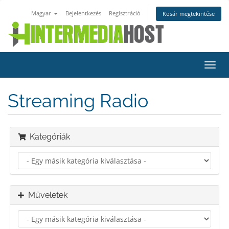
Magyar
Bejelentkezés
Regisztráció
Kosár megtekintése
Váltá
a
navig
Streaming Radio
Kategóriák
Műveletek