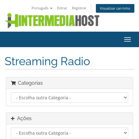
Português
Entrar
Registrar
Visualizar carrinho
Alter
nave
Streaming Radio
Categorias
Ações