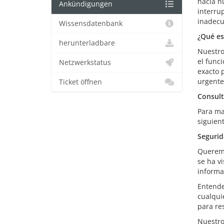
hacia n
Ankündigungen
interru
inadecu
Wissensdatenbank
¿Qué e
herunterladbare
Nuestro
el func
Netzwerkstatus
exacto 
urgente
Ticket öffnen
Consult
Para ma
siguien
Segurid
Queremo
se ha v
informa
Entende
cualqui
para res
Nuestro