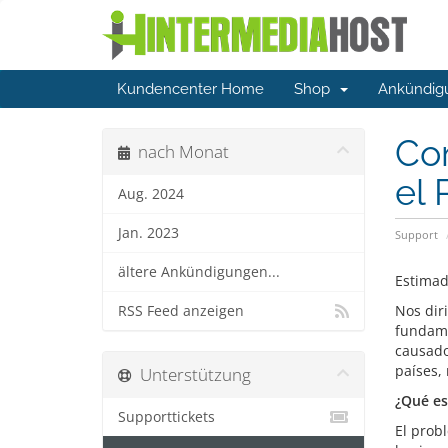
Kundencenter Home
Shop
Ankündig
Com
nach Monat
el 
Aug. 2024
Jan. 2023
Support
ältere Ankündigungen...
Estimad
Nos dir
RSS Feed anzeigen
fundame
causado
países, 
Unterstützung
¿Qué es
Supporttickets
El prob