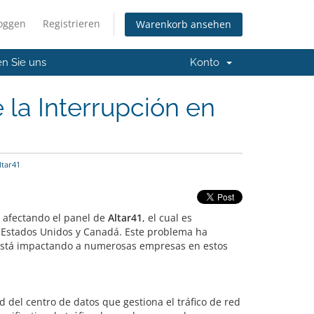
loggen
Registrieren
Warenkorb ansehen
en Sie uns
Konto
la Interrupción en
ltar41
á afectando el panel de
Altar41
, el cual es
n Estados Unidos y Canadá. Este problema ha
 está impactando a numerosas empresas en estos
 del centro de datos que gestiona el tráfico de red