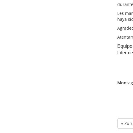
durante
Les man
haya si
Agradec
Atentam
Equipo
Interme
Montag,
« Zur