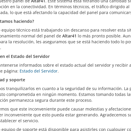
uestro panel de
Altar41
. Este sistema está filtrando una cantidad s
pción en la conectividad. En términos técnicos, el tráfico dirigido
ada, lo que está afectando la capacidad del panel para comunicars
stamos haciendo?
 equipo técnico está trabajando sin descanso para resolver esta sit
ionamiento normal del panel de
Altar41
lo más pronto posible. Au
para la resolución, les aseguramos que se está haciendo todo lo p
.
en el Estado del Servidor
ntenerse informados sobre el estado actual del servidor y recibir 
te página:
Estado del Servidor
.
ad y soporte
s tranquilizarlos en cuanto a la seguridad de su información. La p
isto comprometida en ningún momento. Estamos tomando todas la
ción permanezca segura durante este proceso.
mos que este inconveniente puede causar molestias y afectaciones
er inconveniente que esto pueda estar generando. Agradecemos s
tablecer el servicio.
 equipo de soporte está disponible para asistirles con cualquier 