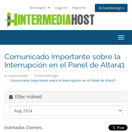
Norwegian
Logg inn
Registrer
Se handlevogn »
Bytt
navig
Comunicado Importante sobre la
Interrupción en el Panel de Altar41
Kundeområdet
Driftsmeldinger
Comunicado Importante sobre la Interrupción en el Panel de Altar41
Etter måned
Estimados Clientes,