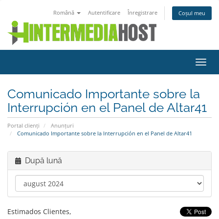
Română
Autentificare
Înregistrare
Coșul meu
Navi
Toggl
Comunicado Importante sobre la
Interrupción en el Panel de Altar41
Portal clienți
Anunțuri
Comunicado Importante sobre la Interrupción en el Panel de Altar41
După lună
Estimados Clientes,