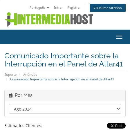
Português
Entrar
Registrar
Visualizar carrinho
Alter
nave
Comunicado Importante sobre la
Interrupción en el Panel de Altar41
Suporte
Anúncios
Comunicado Importante sobre la Interrupción en el Panel de Altar41
Por Mês
Estimados Clientes,