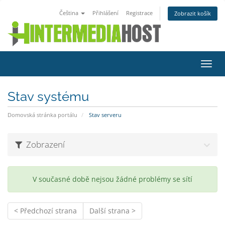
Čeština
Přihlášení
Registrace
Zobrazit košík
Přep
navig
Stav systému
Domovská stránka portálu
Stav serveru
Zobrazení
V současné době nejsou žádné problémy se sítí
< Předchozí strana
Další strana >