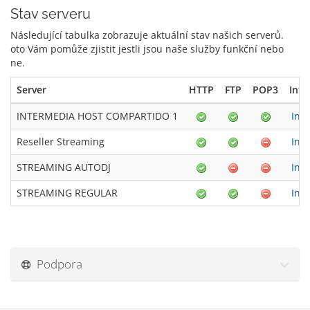
Stav serveru
Následující tabulka zobrazuje aktuální stav našich serverů.
oto Vám pomůže zjistit jestli jsou naše služby funkční nebo
ne.
Server
HTTP
FTP
POP3
Inf
INTERMEDIA HOST COMPARTIDO 1
Inf
Reseller Streaming
Inf
STREAMING AUTODJ
Inf
STREAMING REGULAR
Inf
Podpora