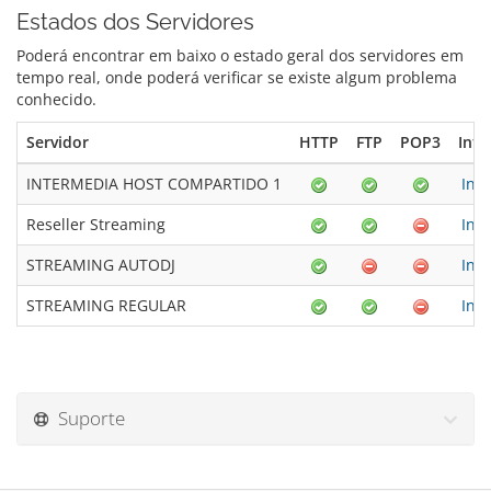
Estados dos Servidores
Poderá encontrar em baixo o estado geral dos servidores em
tempo real, onde poderá verificar se existe algum problema
conhecido.
Servidor
HTTP
FTP
POP3
Inf
INTERMEDIA HOST COMPARTIDO 1
Inf
Reseller Streaming
Inf
STREAMING AUTODJ
Inf
STREAMING REGULAR
Inf
Suporte