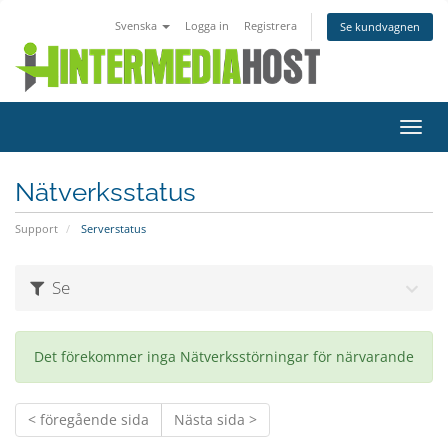
Svenska
Logga in
Registrera
Se kundvagnen
Växla
navig
Nätverksstatus
Support
Serverstatus
Se
Det förekommer inga Nätverksstörningar för närvarande
< föregående sida
Nästa sida >