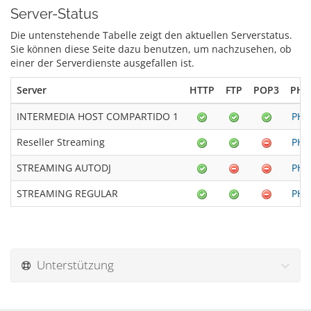
Server-Status
Die untenstehende Tabelle zeigt den aktuellen Serverstatus.
Sie können diese Seite dazu benutzen, um nachzusehen, ob
einer der Serverdienste ausgefallen ist.
Server
HTTP
FTP
POP3
PHP
INTERMEDIA HOST COMPARTIDO 1
PHP
Reseller Streaming
PHP
STREAMING AUTODJ
PHP
STREAMING REGULAR
PHP
Unterstützung