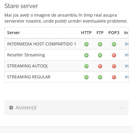
Stare server
Mai jos aveți o imagine de ansamblu în timp real asupra
serverelor noastre, unde puteți urmări eventualele probleme.
Server
HTTP
FTP
POP3
Info
INTERMEDIA HOST COMPARTIDO 1
Info
Reseller Streaming
Info
STREAMING AUTODJ
Info
STREAMING REGULAR
Info
Asistență