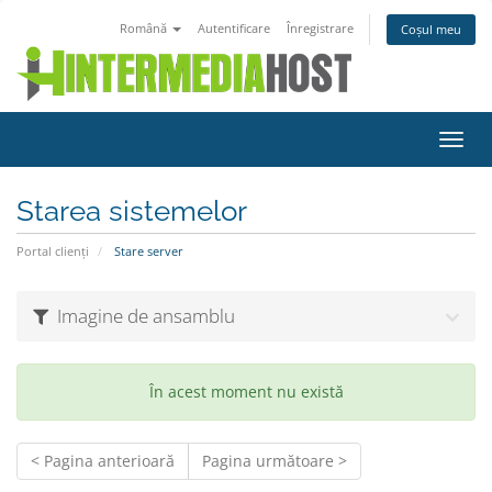
Română
Autentificare
Înregistrare
Coșul meu
Navi
Toggl
Starea sistemelor
Portal clienți
Stare server
Imagine de ansamblu
În acest moment nu există
< Pagina anterioară
Pagina următoare >