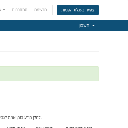
הרשמה
התחברות
עברית
צפייה בעגלת הקניות
חשבון
להלן מידע בזמן אמת לגבי השרתים שלנו, כאן תוכלו לבדוק האם יש נושאים או תקלות ידועות שיכולות להשפיע עליכם.