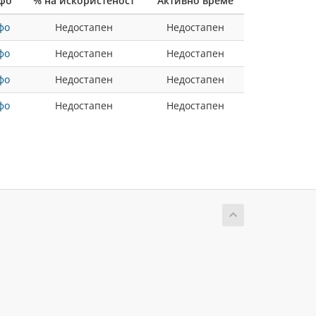
фо
% на искористеност
Активно време
фо
Недостапен
Недостапен
фо
Недостапен
Недостапен
фо
Недостапен
Недостапен
фо
Недостапен
Недостапен