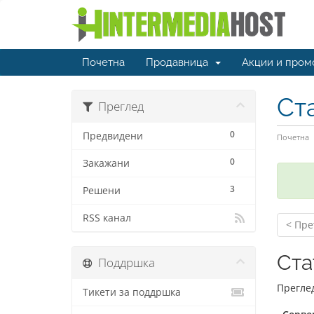
Почетна
Продавница
Акции и пром
Ст
Преглед
0
Предвидени
Почетна
0
Закажани
3
Решени
RSS канал
< Пре
Ста
Поддршка
Прегле
Тикети за поддршка