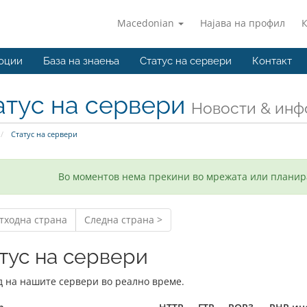
Macedonian
Најава на профил
оции
База на знаења
Статус на сервери
Контакт
атус на сервери
Новости & ин
Статус на сервери
Во моментов нема прекини во мрежата или планир
тходна страна
Следна страна >
тус на сервери
д на нашите сервери во реално време.