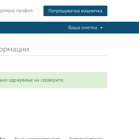
Креирај профил
Потрошувачка кошничка
Ваша сметка
формации
ано одржување на серверите.