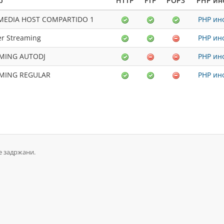
р
HTTP
FTP
POP3
PHP ин
MEDIA HOST COMPARTIDO 1
PHP ин
er Streaming
PHP ин
MING AUTODJ
PHP ин
MING REGULAR
PHP ин
е задржани.