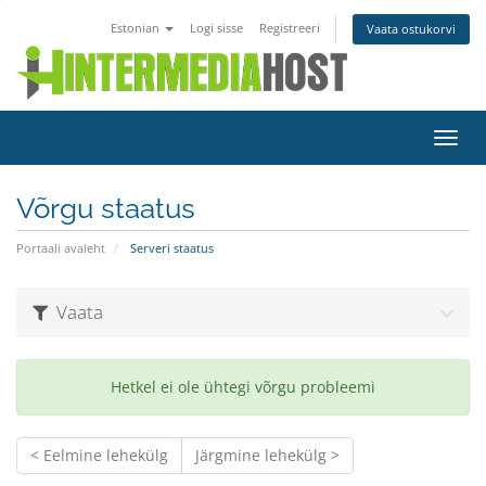
Estonian
Logi sisse
Registreeri
Vaata ostukorvi
Lülit
navig
Võrgu staatus
Portaali avaleht
Serveri staatus
Vaata
Hetkel ei ole ühtegi võrgu probleemi
< Eelmine lehekülg
Järgmine lehekülg >