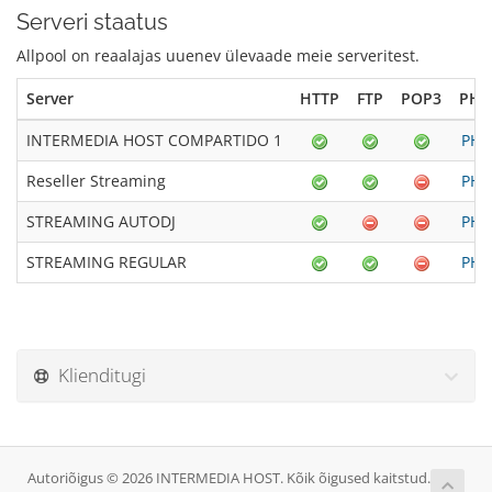
Serveri staatus
Allpool on reaalajas uuenev ülevaade meie serveritest.
Server
HTTP
FTP
POP3
PHP 
INTERMEDIA HOST COMPARTIDO 1
PHP 
Reseller Streaming
PHP 
STREAMING AUTODJ
PHP 
STREAMING REGULAR
PHP 
Klienditugi
Autoriõigus © 2026 INTERMEDIA HOST. Kõik õigused kaitstud.